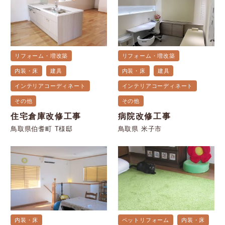
リフォーム・増改築
リフォーム・増改築
内装・床
建具
内装・床
建具
インテリアコーディネート
インテリアコーディネート
その他
その他
住宅倉庫改修工事
病院改修工事
鳥取県伯耆町 T様邸
鳥取県 米子市
内装・床
ペットリフォーム
内装・床