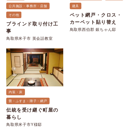
公共施設・事務所・店舗
建具
ペット網戸・クロス・
その他
カーペット貼り替え
ブラインド取り付け工
鳥取県西伯郡 銀ちゃん邸
事
鳥取県米子市 英会話教室
内装・床
畳・ふすま・障子・網戸
伝統を受け継ぐ町屋の
暮らし
鳥取県米子市Y様邸