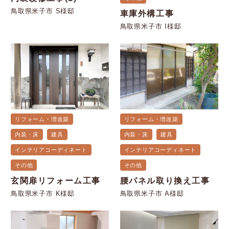
鳥取県米子市 S様邸
車庫外構工事
鳥取県米子市 I様邸
リフォーム・増改築
リフォーム・増改築
内装・床
建具
内装・床
建具
インテリアコーディネート
インテリアコーディネート
その他
その他
玄関扉リフォーム工事
腰パネル取り換え工事
鳥取県米子市 K様邸
鳥取県米子市 A様邸