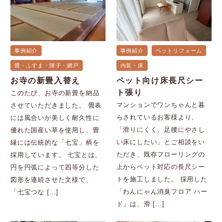
事例紹介
事例紹介
ペットリフォーム
畳・ふすま・障子・網戸
内装・床
お寺の新畳入替え
ペット向け床長尺シー
ト張り
このたび、お寺の新畳を納品
マンションでワンちゃんと暮
させていただきました。 畳表
らされているお客様より、
には風合いが美しく耐久性に
「滑りにくく、足腰にやさし
優れた国産い草を使用し、畳
い床にしたい」とご相談をい
縁には伝統的な「七宝」柄を
ただき、既存フローリングの
採用しています。 七宝とは、
上からペット対応の長尺シー
円を円弧によって四等分した
トを施工しました。 採用した
図形を連続させた文様で、
「わんにゃん消臭フロア ハー
「七宝つな […]
ド」は、滑 […]